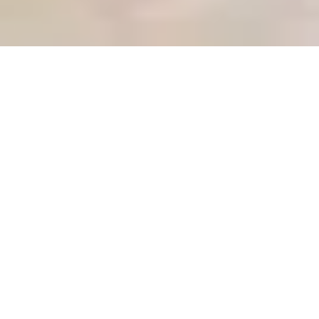
IN DE WERELD MAAR NIET
VAN DE WERELD
“In de wereld maar niet van de wereld” is een Sufi
uitspraak. Voor mij betekent het dat je verwonderd
kunt zijn over het grote mysterie van het bestaan, dat
je je kunt verlaten op de leiding Gods en dat je kunt
vertrouwen op het goede van het universum én dat je
tegelijkertijd realistisch met de beide benen in de
maatschappij kunt staan.
Midden erin, in de wereld van alle dag, als een deel van