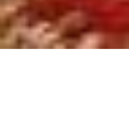
VOEDING VOOR DE HARA
Een student vroeg mij onlangs: eet jij zelf wel volgens
de 5 elementen? Ik gaf als antwoord: nee, ik eet heel
gewoon.
Later bedacht ik me dat mijn antwoord eigenlijk niet
klopte. Ik pas wel degelijk de principes van Chinese