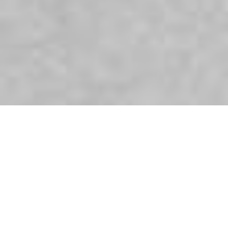
DE TWEE SFEREN VAN EEN
BEHANDELING
Het begin van mijn zoektocht naar het ECHT begrijpen
waar Chinese geneeswijze om gaat, was een vraag die
Peter den Dekker, mijn belangrijkste shiatsuleraar, aan