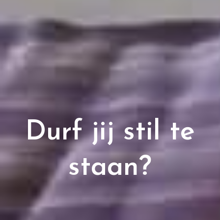
Durf jij stil te
staan?