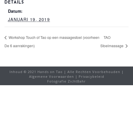
DETAILS
Datum:
JANUARI 19, 2019
Workshop Touch of Tao op een massagestoel (voorheen
TAO
De 6 aanrakingen)
Stoelmassage
Inhoud © 2021 Hands on Tao | Alle Rechten Voorbehouden |
Algemene Voorwaarden
|
Privacybeleid
Fotografie ZichtBahr