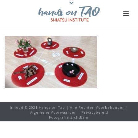
Inhoud © 2021 Hands on Tao | Alle Rechten Voorbehouden |
Algemene Voorwaarden
|
Privacybeleid
Fotografie ZichtBahr