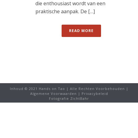
die enthousiast wordt van een
praktische aanpak. De […]
READ MORE
Inhoud © 2021 Hands on Tao | Alle Rechten Voorbehouden |
Algemene Voorwaarden
|
Privacybeleid
Fotografie ZichtBahr